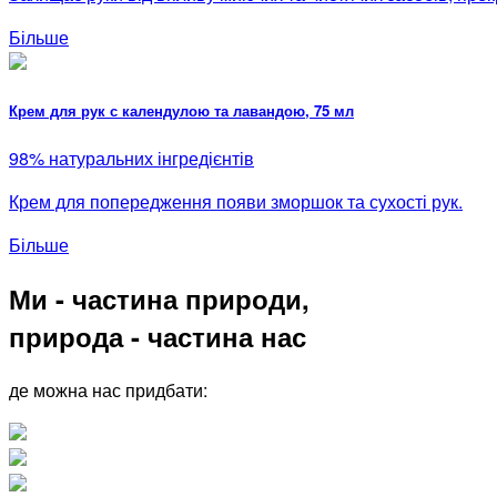
Більше
Крем для рук с календулою та лавандою, 75 мл
98% натуральних інгредієнтів
Крем для попередження появи зморшок та сухості рук.
Більше
Ми - частина природи,
природа - частина нас
де можна нас придбати: