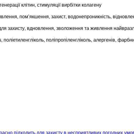
генерації клітин, стимуляції вирбітки колагену
ивлення, пом’якшення, захист, водонепроникність, відновле
 для захисту, вдновлення, зволоження та живлення найвразл
les, поліетиленгліколь, поліпропіленгліколь, алергенів, фарбн
красно підходить для захисту в несприятливих погодних умо