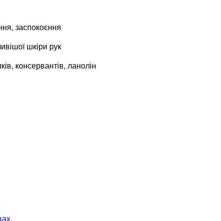
ння, заспокоєння
ивішої шкіри рук
иків, консервантів, ланолін
вах.