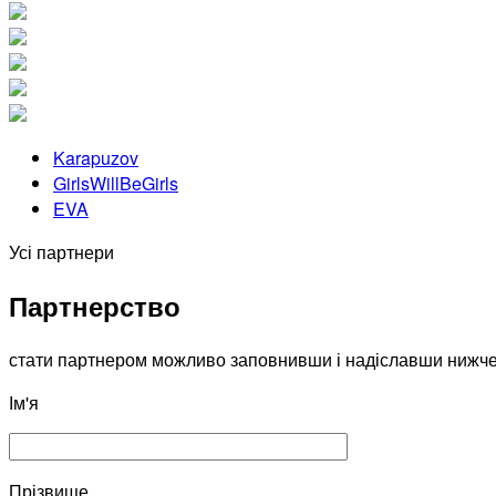
Karapuzov
GirlsWillBeGirls
EVA
Усі партнери
Партнерство
стати партнером можливо заповнивши і надіславши нижч
Ім'я
Прізвище