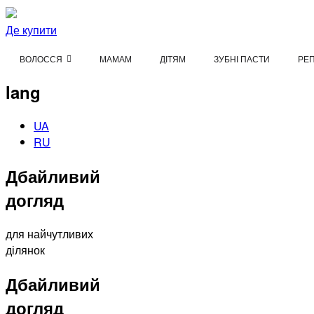
Де купити
ВОЛОССЯ
МАМАМ
ДІТЯМ
ЗУБНІ ПАСТИ
РЕ
lang
UA
RU
Дбайливий
догляд
для найчутливих
ділянок
Дбайливий
догляд