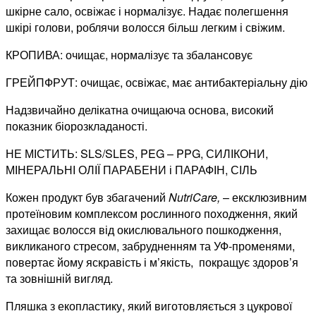
шкірне сало, освіжає і нормалізує. Надає полегшення
шкірі голови, роблячи волосся більш легким і свіжим.
КРОПИВА: очищає, нормалізує та збалансовує
ГРЕЙПФРУТ: очищає, освіжає, має антибактеріальну дію
Надзвичайно делікатна очищаюча основа,​ високий
показник біорозкладаності​.
НЕ МІСТИТЬ:​ SLS/SLES, PEG – PPG, СИЛІКОНИ,
МІНЕРАЛЬНІ ОЛІЇ ПАРАБЕНИ і ПАРАФІН, СІЛЬ​
Кожен продукт був збагачений​
NutriCare
,
– ексклюзивним
протеїновим комплексом​ рослинного походження, який
захищає волосся від окислювального пошкодження,
викликаного стресом, забрудненням та УФ-променями,
повертає йому яскравість і м’якість, покращує здоров’я
та зовнішній вигляд.
Пляшка з
екопластику
, який виготовляється з цукрової