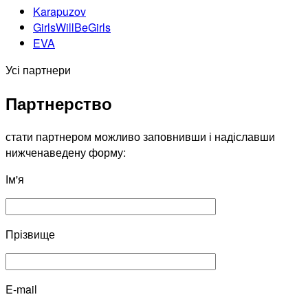
Karapuzov
GirlsWillBeGirls
EVA
Усі партнери
Партнерство
стати партнером можливо заповнивши і надіславши
нижченаведену форму:
Ім'я
Прізвище
E-mail