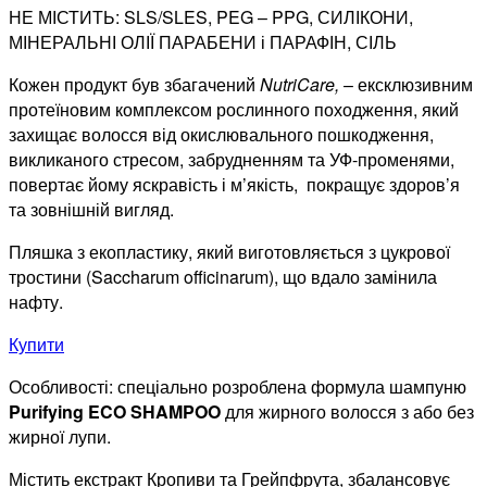
НЕ МІСТИТЬ:​ SLS/SLES, PEG – PPG, СИЛІКОНИ,
МІНЕРАЛЬНІ ОЛІЇ ПАРАБЕНИ і ПАРАФІН, СІЛЬ​
Кожен продукт був збагачений​
NutriCare
,
– ексклюзивним
протеїновим комплексом​ рослинного походження, який
захищає волосся від окислювального пошкодження,
викликаного стресом, забрудненням та УФ-променями,
повертає йому яскравість і м’якість, покращує здоров’я
та зовнішній вигляд.
Пляшка з
екопластику
, який виготовляється з цукрової
тростини (
Saccharum
officinarum
), що вдало замінила
нафту.
Купити
Особливості
:
спеціально розроблена формула шампуню
Purifying
ECO SHAMPOO
для жирного волосся з або без
жирної лупи.
Містить екстракт Кропиви та Грейпфрута, збалансовує