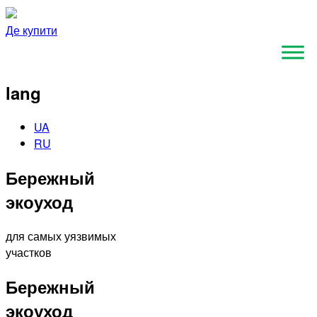
Де купити
lang
UA
RU
Бережный
экоуход
для самых уязвимых
участков
Бережный
экоуход